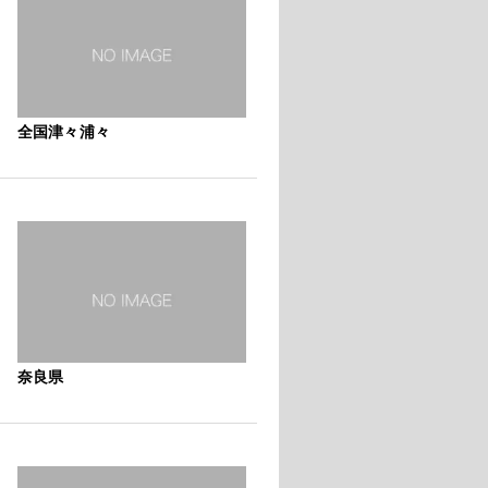
全国津々浦々
奈良県