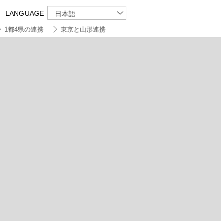
LANGUAGE
日本語
1都4県の連携
東京と山形連携