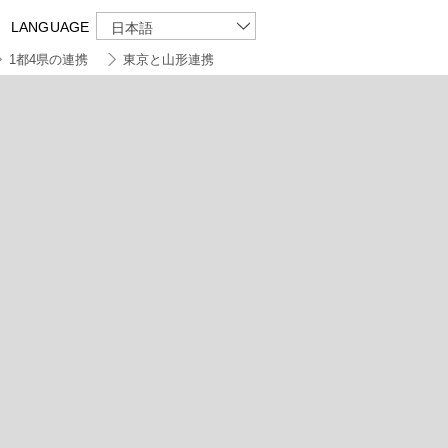
LANGUAGE
日本語
1都4県の連携
東京と山形連携