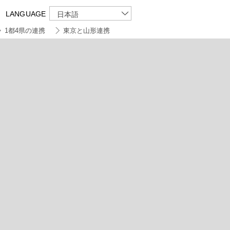
LANGUAGE
日本語
1都4県の連携
東京と山形連携