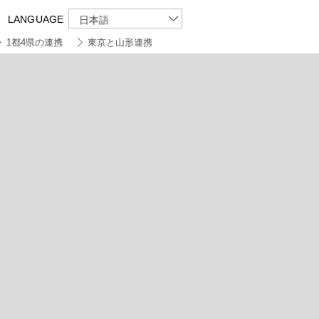
LANGUAGE
日本語
1都4県の連携
東京と山形連携