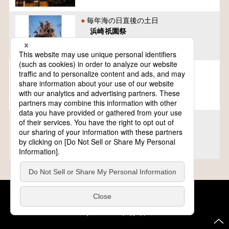
毎年海の日直後の土日
浜崎祇園祭
佐賀県
毎年7月24、25日
天神祭（大阪天満宮）
大阪府
毎年8月の第1日曜日とその前日
石取祭
三重県
クッキーポリシー
このサイトについて
COPYRIGHT © Tourism of ALL JAPAN x TOKYO ALL RIGHTS
RESERVED.
update: 2026年8月4日