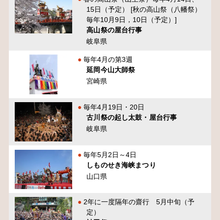
15日（予定） [秋の高山祭（八幡祭）
毎年10月9日，10日（予定）]
高山祭の屋台行事
岐阜県
毎年4月の第3週
延岡今山大師祭
宮崎県
毎年4月19日・20日
古川祭の起し太鼓・屋台行事
岐阜県
毎年5月2日～4日
しものせき海峡まつり
山口県
2年に一度隔年の齋行 5月中旬（予
定）