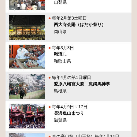
山梨県
毎年2月第3土曜日
西大寺会陽（はだか祭り）
岡山県
毎年3月3日
雛流し
和歌山県
毎年4月の第1日曜日
鷲原八幡宮大祭 流鏑馬神事
島根県
毎年4月9日～17日
長浜曳山まつり
滋賀県
春の高山祭（山王祭）毎年4月14日、