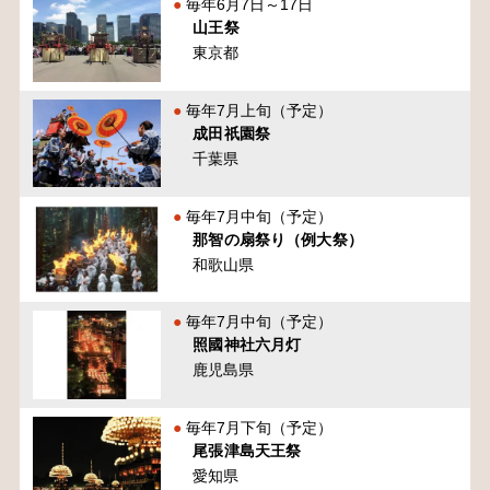
毎年6月7日～17日
山王祭
東京都
毎年7月上旬（予定）
成田祇園祭
千葉県
毎年7月中旬（予定）
那智の扇祭り（例大祭）
和歌山県
毎年7月中旬（予定）
照國神社六月灯
鹿児島県
毎年7月下旬（予定）
尾張津島天王祭
愛知県