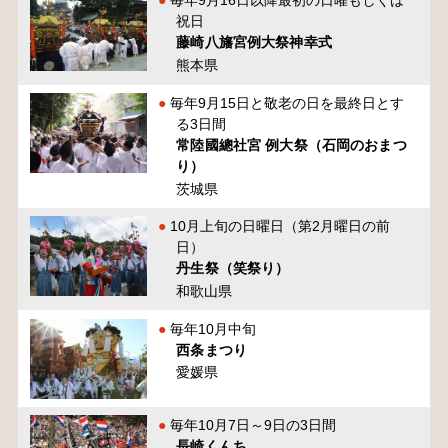
毎年9月16日以降最初の日曜もしくは
祝日
藤崎八旛宮例大祭神幸式
熊本県
毎年9月15日と敬老の日を最終日とす
る3日間
常陸國總社宮 例大祭（石岡のおまつ
り）
茨城県
10月上旬の日曜日（第2月曜日の前
日）
丹生祭（笑祭り）
和歌山県
毎年10月中旬
西条まつり
愛媛県
毎年10月7日～9日の3日間
長崎くんち