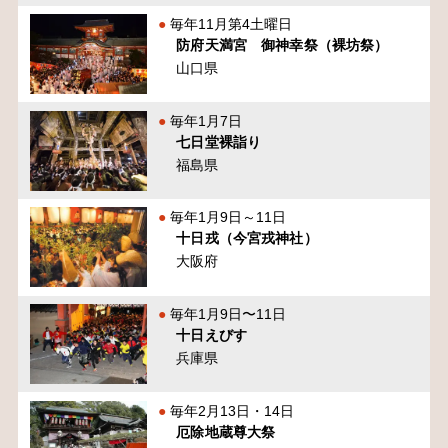
毎年11月第4土曜日
防府天満宮 御神幸祭（裸坊祭）
山口県
毎年1月7日
七日堂裸詣り
福島県
毎年1月9日～11日
十日戎（今宮戎神社）
大阪府
毎年1月9日〜11日
十日えびす
兵庫県
毎年2月13日・14日
厄除地蔵尊大祭