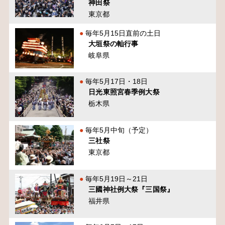
神田祭
東京都
毎年5月15日直前の土日
大垣祭の軕行事
岐阜県
毎年5月17日・18日
日光東照宮春季例大祭
栃木県
毎年5月中旬（予定）
三社祭
東京都
毎年5月19日～21日
三國神社例大祭『三国祭』
福井県