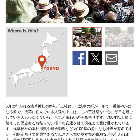
5月に行われる浅草神社の祭礼「三社祭」は浅草の町が一年で一番賑やかに
なる祭で、浅草に住んでいる人達の中には、この三社祭を中心に毎日を過ご
している人も少なくない程、活気と賑わいのある祭りです。700年以上前に
始まった歴史有るお祭りで、様々な変遷を経て現在まで受け継がれていま
す。浅草神社の本社御輿や町会御輿など約100基の勇壮なお神輿が有名です
が、都指定無形文化財であるびんざさら舞や巫女舞の奉納なども行われま