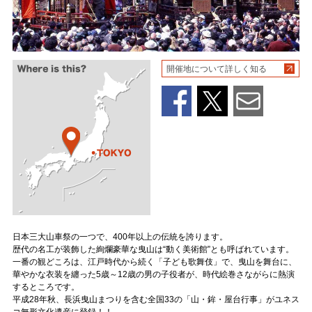
開催地について詳しく知る
日本三大山車祭の一つで、400年以上の伝統を誇ります。
歴代の名工が装飾した絢爛豪華な曳山は“動く美術館”とも呼ばれています。
一番の観どころは、江戸時代から続く「子ども歌舞伎」で、曳山を舞台に、
華やかな衣装を纏った5歳～12歳の男の子役者が、時代絵巻さながらに熱演
するところです。
平成28年秋、長浜曳山まつりを含む全国33の「山・鉾・屋台行事」がユネス