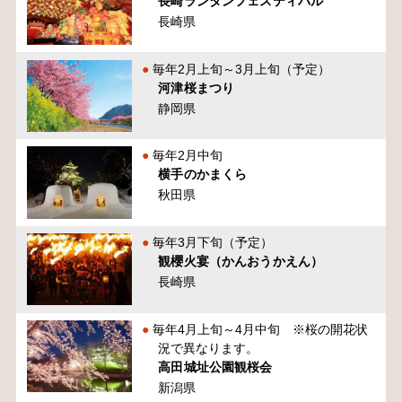
長崎ランタンフェスティバル
長崎県
毎年2月上旬～3月上旬（予定）
河津桜まつり
静岡県
毎年2月中旬
横手のかまくら
秋田県
毎年3月下旬（予定）
観櫻火宴（かんおうかえん）
長崎県
毎年4月上旬～4月中旬 ※桜の開花状
況で異なります。
高田城址公園観桜会
新潟県