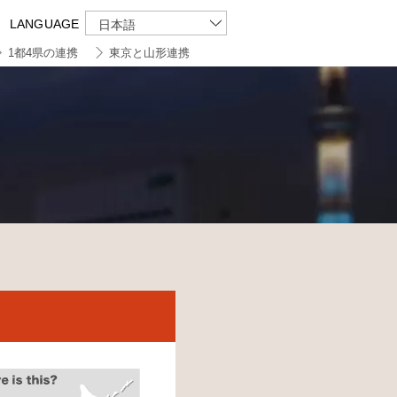
LANGUAGE
日本語
1都4県の連携
東京と山形連携