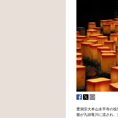
曹洞宗大本山永平寺の役
籠が九頭竜川に流され、