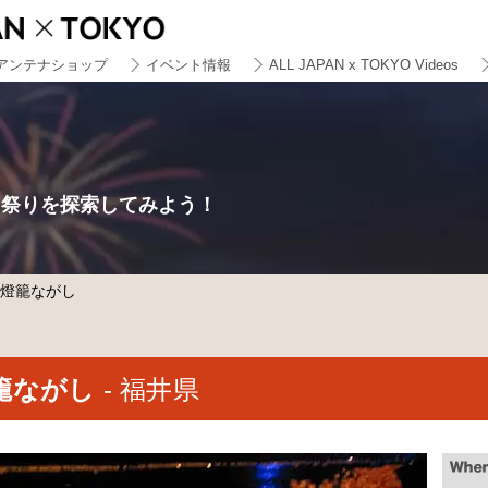
アンテナショップ
イベント情報
ALL JAPAN x TOKYO Videos
る祭りを探索してみよう！
大燈籠ながし
籠ながし
- 福井県