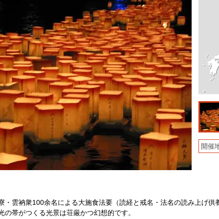
開催
寮・雲衲衆100余名による大施食法要（読経と戒名・法名の読み上げ供
光の帯がつくる光景は荘厳かつ幻想的です。