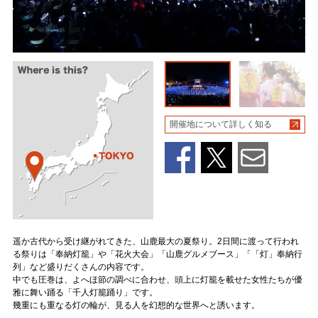
開催地について詳しく知る
遥か古代から受け継がれてきた、山鹿最大の夏祭り。2日間に渡って行われ
る祭りは「奉納灯籠」や「花火大会」「山鹿グルメブース」「「灯」奉納行
列」など盛りだくさんの内容です。
中でも圧巻は、よへほ節の調べに合わせ、頭上に灯籠を載せた女性たちが優
雅に舞い踊る「千人灯籠踊り」です。
幾重にも重なる灯の輪が、見る人を幻想的な世界へと誘います。