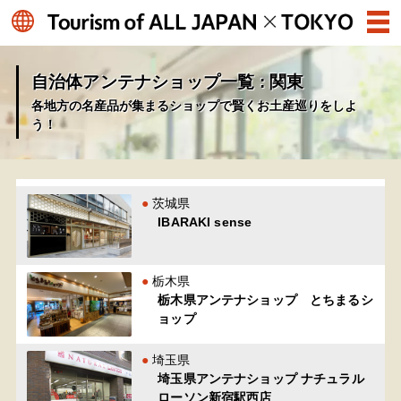
自治体アンテナショップ一覧 : 関東
各地方の名産品が集まるショップで賢くお土産巡りをしよ
う！
茨城県
IBARAKI sense
栃木県
栃木県アンテナショップ とちまるシ
ョップ
埼玉県
埼玉県アンテナショップ ナチュラル
ローソン新宿駅西店