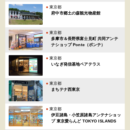
東京都
府中市郷土の森観光物産館
東京都
多摩市＆長野県富士見町 共同アンテ
ナショップ Ponte（ポンテ）
東京都
いなぎ発信基地ペアテラス
東京都
まちテナ西東京
東京都
伊豆諸島・小笠原諸島アンテナショッ
プ 東京愛らんど TOKYO ISLANDS