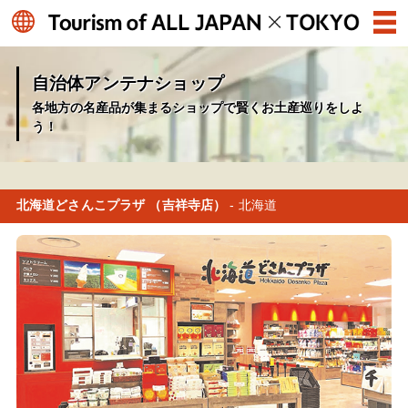
自治体アンテナショップ
各地方の名産品が集まるショップで賢くお土産巡りをしよ
う！
北海道どさんこプラザ （吉祥寺店）
- 北海道