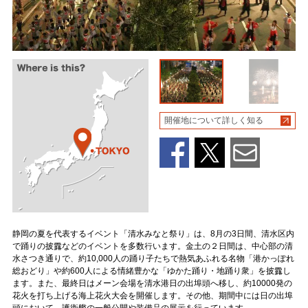
開催地について詳しく知る
静岡の夏を代表するイベント「清水みなと祭り」は、8月の3日間、清水区内
で踊りの披露などのイベントを多数行います。金土の２日間は、中心部の清
水さつき通りで、約10,000人の踊り子たちで熱気あふれる名物「港かっぽれ
総おどり」や約600人による情緒豊かな「ゆかた踊り・地踊り衆」を披露し
ます。また、最終日はメーン会場を清水港日の出埠頭へ移し、約10000発の
花火を打ち上げる海上花火大会を開催します。その他、期間中には日の出埠