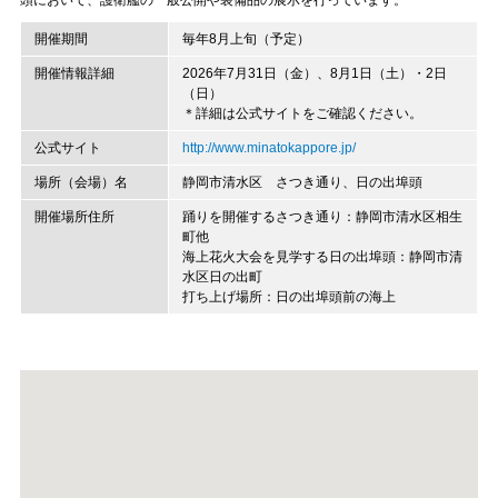
頭において、護衛艦の一般公開や装備品の展示を行っています。
開催期間
毎年8月上旬（予定）
開催情報詳細
2026年7月31日（金）、8月1日（土）・2日
（日）
＊詳細は公式サイトをご確認ください。
公式サイト
http://www.minatokappore.jp/
場所（会場）名
静岡市清水区 さつき通り、日の出埠頭
開催場所住所
踊りを開催するさつき通り：静岡市清水区相生
町他
海上花火大会を見学する日の出埠頭：静岡市清
水区日の出町
打ち上げ場所：日の出埠頭前の海上