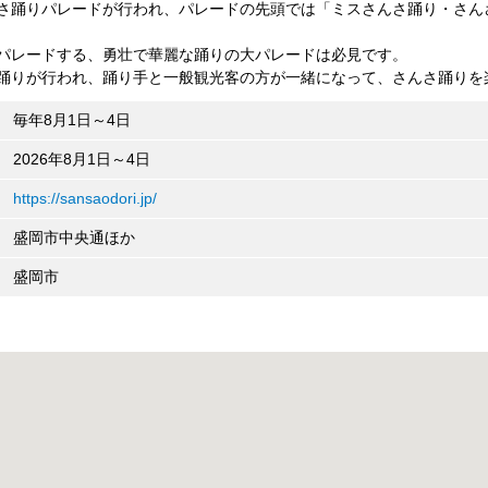
さ踊りパレードが行われ、パレードの先頭では「ミスさんさ踊り・さん
パレードする、勇壮で華麗な踊りの大パレードは必見です。
踊りが行われ、踊り手と一般観光客の方が一緒になって、さんさ踊りを
毎年8月1日～4日
2026年8月1日～4日
https://sansaodori.jp/
盛岡市中央通ほか
盛岡市