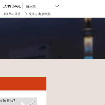
LANGUAGE
日本語
1都4県の連携
東京と山形連携