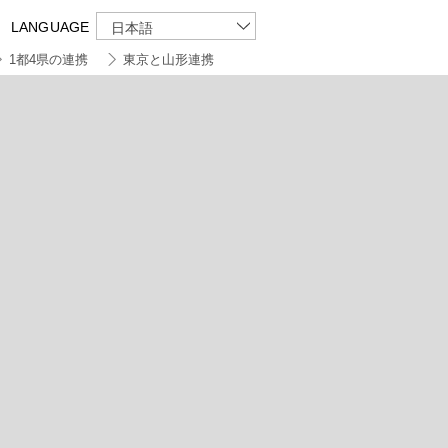
LANGUAGE
日本語
1都4県の連携
東京と山形連携