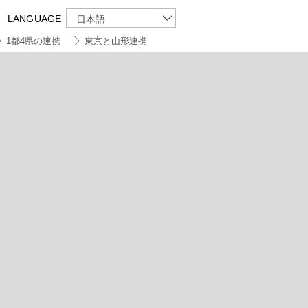
LANGUAGE
日本語
1都4県の連携
東京と山形連携