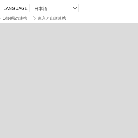
LANGUAGE
日本語
1都4県の連携
東京と山形連携