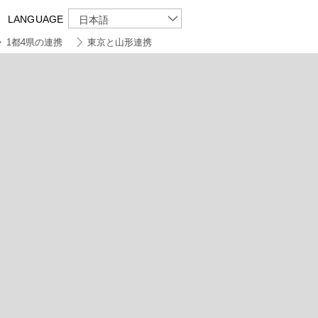
LANGUAGE
日本語
1都4県の連携
東京と山形連携