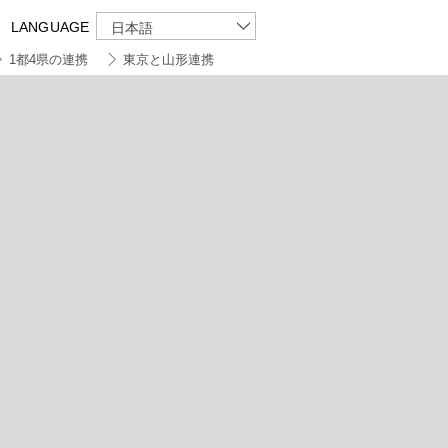
LANGUAGE
日本語
1都4県の連携
東京と山形連携