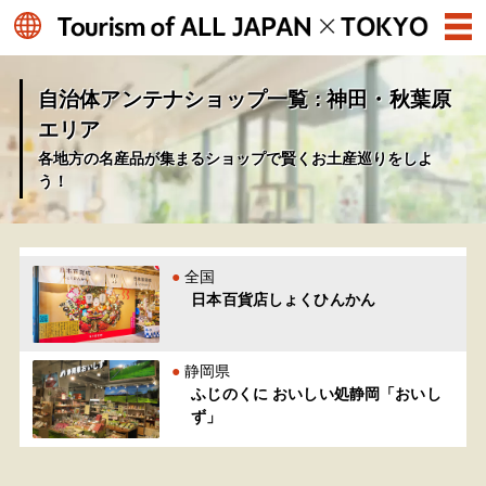
自治体アンテナショップ一覧 : 神田・秋葉原
エリア
各地方の名産品が集まるショップで賢くお土産巡りをしよ
う！
全国
日本百貨店しょくひんかん
静岡県
ふじのくに おいしい処静岡「おいし
ず」