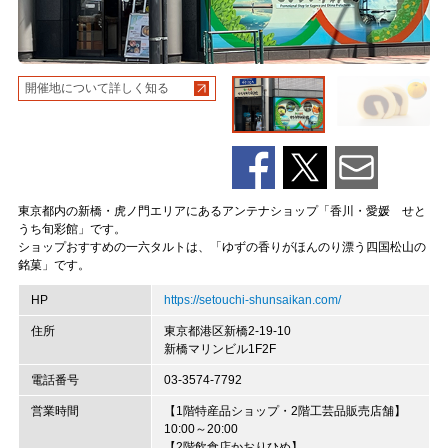
開催地について詳しく知る
東京都内の新橋・虎ノ門エリアにあるアンテナショップ「香川・愛媛 せと
うち旬彩館」です。
ショップおすすめの一六タルトは、「ゆずの香りがほんのり漂う四国松山の
銘菓」です。
HP
https://setouchi-shunsaikan.com/
住所
東京都港区新橋2-19-10
新橋マリンビル1F2F
電話番号
03-3574-7792
営業時間
【1階特産品ショップ・2階工芸品販売店舗】
10:00～20:00
【2階飲食店かおりひめ】