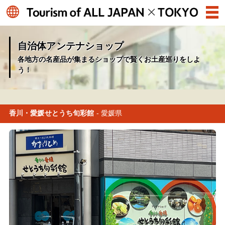
自治体アンテナショップ
各地方の名産品が集まるショップで賢くお土産巡りをしよ
う！
香川・愛媛せとうち旬彩館
- 愛媛県