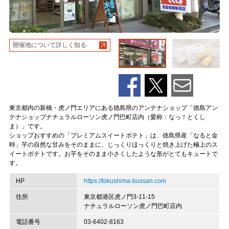
開催地について詳しく知る
東京都内の新橋・虎ノ門エリアにある徳島県のアンテナショップ「徳島アン
テナショップナチュラルローソン虎ノ門巴町店内（愛称：なっ！とくし
ま）」です。
ショップおすすめの「プレミアムスイートポテト」は、徳島県産「なると金
時」芋の自然な甘みをそのままに、じっくりほっくりと焼き上げた極上のス
イートポテトです。お芋をそのまま小さくしたような形がとてもキュートで
す。
HP
https://tokushima-bussan.com
住所
東京都港区虎ノ門3-11-15
ナチュラルローソン虎ノ門巴町店内
電話番号
03-6402-8163