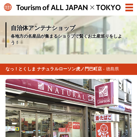
自治体アンテナショップ
各地方の名産品が集まるショップで賢くお土産巡りをしよ
う！
なっ！とくしま ナチュラルローソン虎ノ門巴町店
- 徳島県