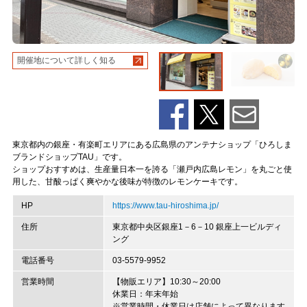
開催地について詳しく知る
東京都内の銀座・有楽町エリアにある広島県のアンテナショップ「ひろしま
ブランドショップTAU」です。
ショップおすすめは、生産量日本一を誇る「瀬戸内広島レモン」を丸ごと使
用した、甘酸っぱく爽やかな後味が特徴のレモンケーキです。
HP
https://www.tau-hiroshima.jp/
住所
東京都中央区銀座1－6－10 銀座上一ビルディ
ング
電話番号
03-5579-9952
営業時間
【物販エリア】10:30～20:00
休業日：年末年始
※営業時間・休業日は店舗によって異なります