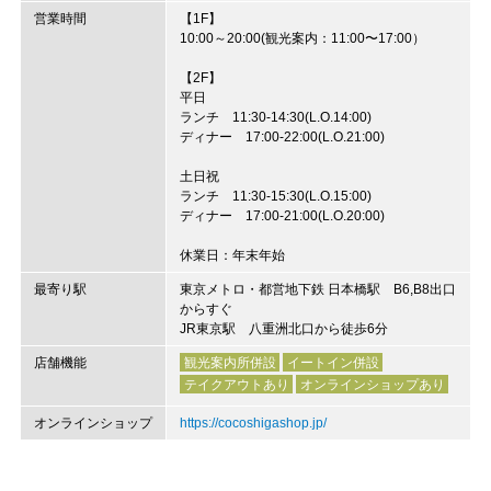
営業時間
【1F】
10:00～20:00(観光案内：11:00〜17:00）
【2F】
平日
ランチ 11:30-14:30(L.O.14:00)
ディナー 17:00-22:00(L.O.21:00)
土日祝
ランチ 11:30-15:30(L.O.15:00)
ディナー 17:00-21:00(L.O.20:00)
休業日：年末年始
最寄り駅
東京メトロ・都営地下鉄 日本橋駅 B6,B8出口
からすぐ
JR東京駅 八重洲北口から徒歩6分
店舗機能
観光案内所併設
イートイン併設
テイクアウトあり
オンラインショップあり
オンラインショップ
https://cocoshigashop.jp/