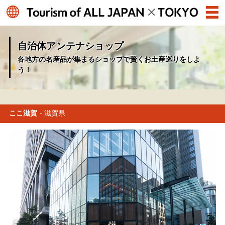
自治体アンテナショップ
各地方の名産品が集まるショップで賢くお土産巡りをしよ
う！
ここ滋賀
- 滋賀県