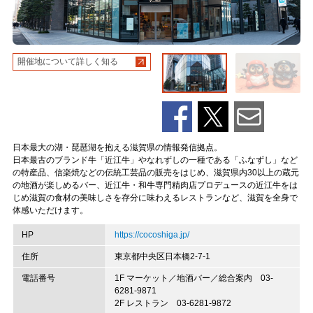
開催地について詳しく知る
日本最大の湖・琵琶湖を抱える滋賀県の情報発信拠点。
日本最古のブランド牛「近江牛」やなれずしの一種である「ふなずし」など
の特産品、信楽焼などの伝統工芸品の販売をはじめ、滋賀県内30以上の蔵元
の地酒が楽しめるバー、近江牛・和牛専門精肉店プロデュースの近江牛をは
じめ滋賀の食材の美味しさを存分に味わえるレストランなど、滋賀を全身で
体感いただけます。
HP
https://cocoshiga.jp/
住所
東京都中央区日本橋2-7-1
電話番号
1F マーケット／地酒バー／総合案内 03-
6281-9871
2F レストラン 03-6281-9872