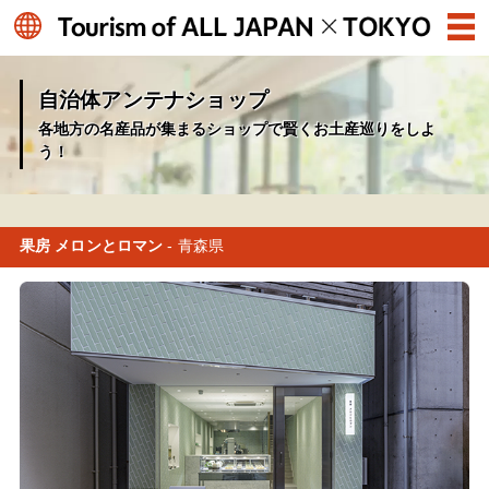
自治体アンテナショップ
各地方の名産品が集まるショップで賢くお土産巡りをしよ
う！
果房 メロンとロマン
- 青森県