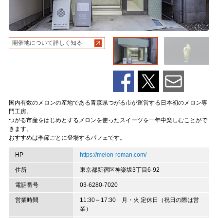
開催地について詳しく知る
国内有数のメロンの産地である青森県つがる市が運営する日本初のメロン専
門工房。
つがる市産をはじめとするメロンを使ったスイーツを一年中楽しむことがで
きます。
おすすめは季節ごとに登場するパフェです。
HP
https://melon-roman.com/
住所
東京都新宿区神楽坂3丁目6-92
電話番号
03-6280-7020
営業時間
11:30～17:30 月・火 定休日（祝日の際は営
業）