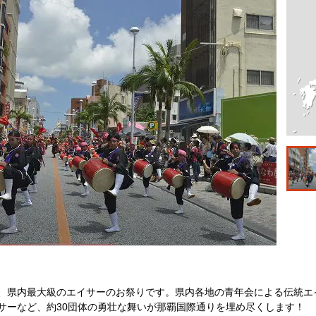
、県内最大級のエイサーのお祭りです。県内各地の青年会による伝統エ
サーなど、約30団体の勇壮な舞いが那覇国際通りを埋め尽くします！