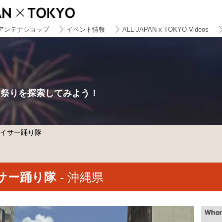
アンテナショップ
イベント情報
ALL JAPAN x TOKYO Videos
る祭りを探索してみよう！
エイサー踊り隊
サー踊り隊
- 沖縄県