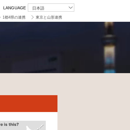
LANGUAGE
日本語
1都4県の連携
東京と山形連携