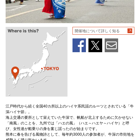
開催地について詳しく知る
江戸時代から続く全国40カ所以上のハイヤ系民謡のルーツとされている「牛
深ハイヤ節」。
海上交通の要所として栄えていた牛深で、帆船が北上するために欠かせない
「南風」のことを、九州では「ハエの風」（ハエ～ハエヤ～ハイヤ）と呼
び、女性達が船乗りの身を案じ謡ったのが始まりです。
熊本に春を告げる風物詩として、毎年約3000人の参加者が、牛深の市街地を