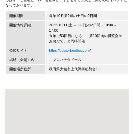
るほか、ご当地ヒーローも登場し、子どもから大人まで楽しめるイベントと
なっております。
開催期間
毎年10月第2週の土日の2日間
開催情報詳細
2025/10/11(土)～12(日)の2日間 10:00～
17:00
今年で53回目になる、「第10回肉の博覧会 in
おおだて」と同時開催
公式サイト
https://odate-foodfes.com/
場所（会場）名
ニプロハチ公ドーム
開催場所住所
秋田県大館市上代野字稲荷台1-1