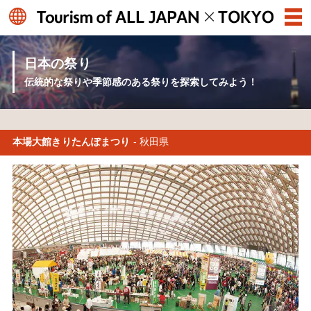
日本の祭り
伝統的な祭りや季節感のある祭りを探索してみよう！
本場大館きりたんぽまつり
- 秋田県