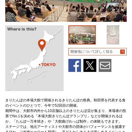
開催地について詳しく知る
きりたんぽの本場大館で開催されるきりたんぽの祭典。秋田県を代表する食
のイベントのひとつで、今年で52回目の開催。
期間中は、大館市内外から10店舗以上のきりたんぽ店が集まり、来場者の投
票でNo.1を決める「本場大館きりたんぽグランプリ」などが開催されるほ
か、「たんぽ一万本焼き」や「大館曲げわっぱ制作」の体験もできます。
ステージでは、地元アーティストや大館市の団体がパフォーマンスを披露す