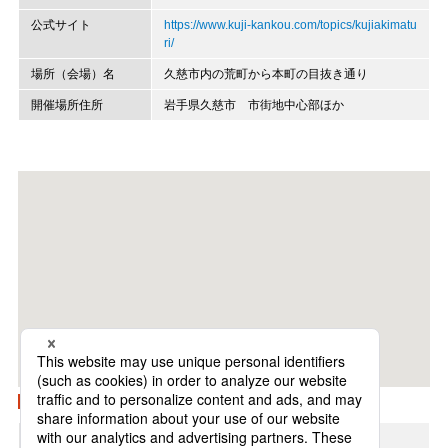
公式サイト
https://www.kuji-kankou.com/topics/kujiakimatu
ri/
場所（会場）名
久慈市内の荒町から本町の目抜き通り
開催場所住所
岩手県久慈市 市街地中心部ほか
Googleマップで開く
地方
北海道・東北