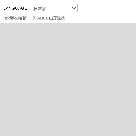
LANGUAGE
日本語
1都4県の連携
東京と山形連携