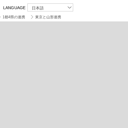
LANGUAGE
日本語
1都4県の連携
東京と山形連携