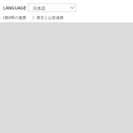
LANGUAGE
日本語
1都4県の連携
東京と山形連携