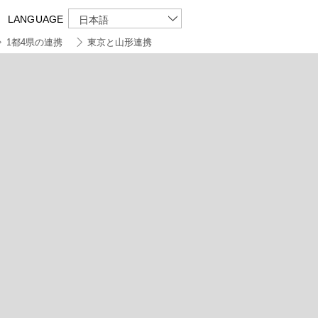
LANGUAGE
日本語
1都4県の連携
東京と山形連携