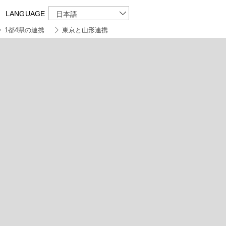
LANGUAGE
日本語
1都4県の連携
東京と山形連携