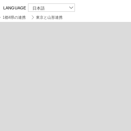
LANGUAGE
日本語
1都4県の連携
東京と山形連携