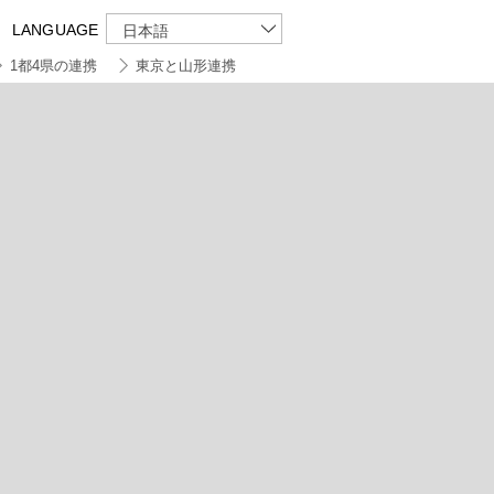
LANGUAGE
日本語
1都4県の連携
東京と山形連携