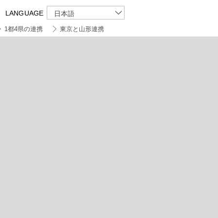
LANGUAGE
日本語
1都4県の連携
東京と山形連携