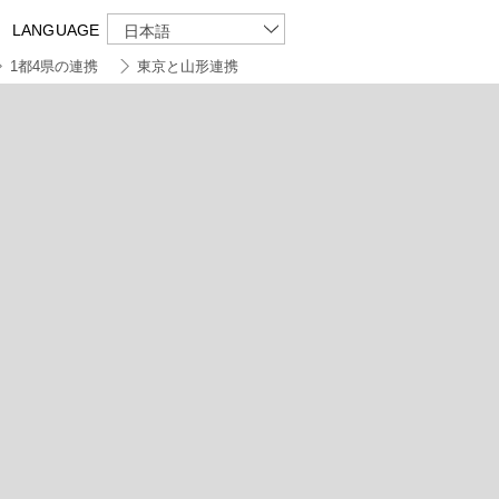
LANGUAGE
日本語
1都4県の連携
東京と山形連携