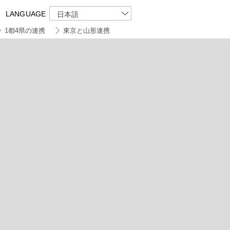
LANGUAGE
日本語
1都4県の連携
東京と山形連携