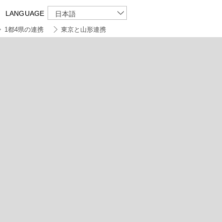
LANGUAGE
日本語
1都4県の連携
東京と山形連携