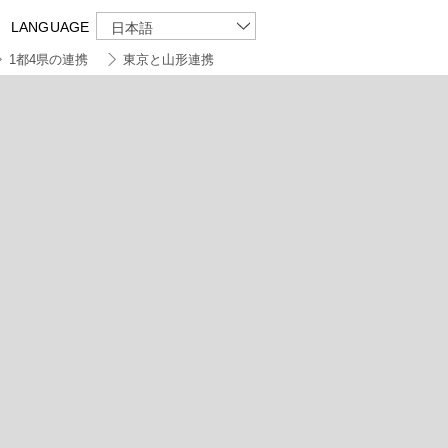
LANGUAGE
日本語
1都4県の連携
東京と山形連携