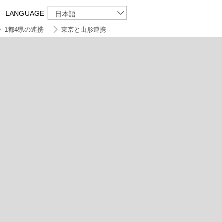
LANGUAGE
日本語
1都4県の連携
東京と山形連携