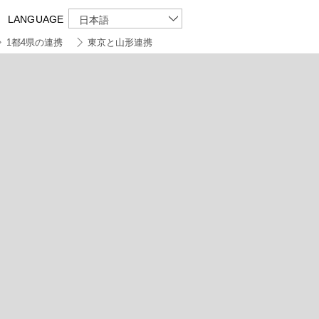
LANGUAGE
日本語
1都4県の連携
東京と山形連携