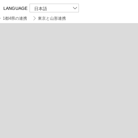
LANGUAGE
日本語
1都4県の連携
東京と山形連携