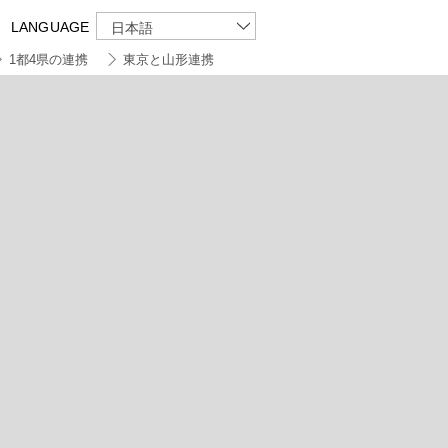
LANGUAGE
日本語
1都4県の連携
東京と山形連携