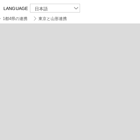
LANGUAGE
日本語
1都4県の連携
東京と山形連携