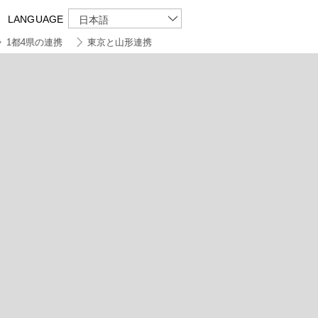
LANGUAGE
日本語
1都4県の連携
東京と山形連携