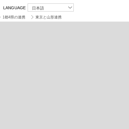
LANGUAGE
日本語
1都4県の連携
東京と山形連携