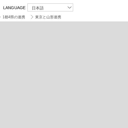
LANGUAGE
日本語
1都4県の連携
東京と山形連携